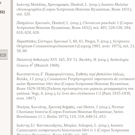
α
Ιωάννης Μαλάλας,
Χρονογραφία
, Dindorf, L. (επιμ.),
Ioannis Malalae
chronographia
(Corpus Scriptorum Historiae Byzantinae, Bonn 1831),
82)
σελ. 320.
Πασχάλιον Χρονικόν
, Dindorf, L. (επιμ.),
Chronicon paschale
1 (Corpus
Scriptorum Historiae Byzantinae, Bonn 1832), σελ. 495, 528-530, 594,
610, 620, 626.
Παραστάσεις Σύντομοι Χρονικαί
5, 60, 61, Preger, T. (επιμ.),
Scriptores
Originum Constantinopolitanarum
I (Leipzig 1901, ανατ. 1975), σελ. 21
59, 60.
Παλατινή Ανθολογία
XVI. 345, XV. 51, Beckby, H. (επιμ.),
Anthologia
2
Graeca
4
(Munich 1968).
Κωνσταντίνος Ζ΄ Πορφυρογέννητος,
Έκθεσις περί βασιλείου τάξεως
,
Reiske, J.J. (επιμ.),
Constantini Porphyrogeniti imperatoris de cerimonii
aulae Byzantinae libri duo
(Corpus Scriptorum Historiae Byzantinae,
Bonn 1829-1830) [Έκδοση σχολιασμένη και μερικώς μεταφρασμένη στα
γαλλικά, Vogt, A. (επιμ.),
Le livre des cérémonies
1-2 (Paris 1935-1939,
ανατ. 1967).
Νικήτας Χωνιάτης,
Χρονική διήγησις
, van Dieten, J. (επιμ.),
Nicetae
Choniatae historia
(Corpus Fontium Historiae Byzantinae, Series
Berolinensis 11.1, Berlin 1975), 119, 519, 649-51, 653.
Ιωάννης Στ΄ Καντακουζηνός,
Ιστορίαι
, Schopen, L. (επιμ.),
Ioannis
Cantacuzeni eximperatoris historiarum libri iv
1 (Corpus Scriptorum
Historiae Byzantinae, Bonn 1828), σελ. 205.