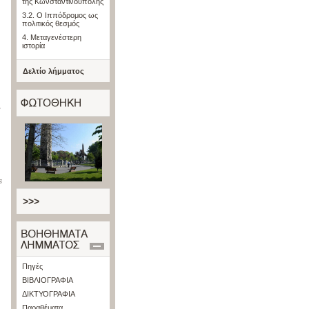
της Κωνσταντινούπολης
3.2. Ο Ιππόδρομος ως
πολιτικός θεσμός
4. Μεταγενέστερη
ιστορία
Δελτίο λήμματος
,
s
>>>
Πηγές
ΒΙΒΛΙΟΓΡΑΦΙΑ
ΔΙΚΤΥΟΓΡΑΦΙΑ
Παραθέματα