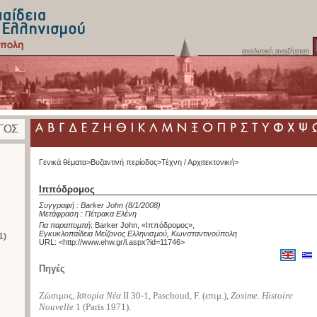
αναλυτική αναζήτηση
Γενικά θέματα>
Βυζαντινή περίοδος>
Τέχνη / Αρχιτεκτονική>
Ιππόδρομος
Συγγραφή :
Barker John
(8/1/2008)
Μετάφραση :
Πέτρακα Ελένη
Για παραπομπή
:
Barker John, «Ιππόδρομος»
,
Εγκυκλοπαίδεια Μείζονος Ελληνισμού, Κωνσταντινούπολη
1)
URL: <
http://www.ehw.gr/l.aspx?id=11746
>
Πηγές
Ζώσιμος,
Ιστορία Νέα
II 30-1, Paschoud, F. (επιμ.),
Zosime. Histoire
Nouvelle
1 (Paris 1971).