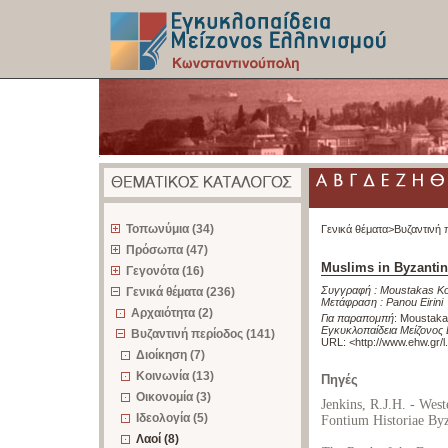
z
Τοπωνύμια (34)
Γενικά θέματα>
Βυζαντινή 
Πρόσωπα (47)
Muslims in Byzantin
Γεγονότα (16)
Συγγραφή :
Moustakas Ko
Γενικά θέματα (236)
Μετάφραση :
Panou Eirini
Αρχαιότητα (2)
Για παραπομπή
:
Moustakas
Εγκυκλοπαίδεια Μείζονος
Βυζαντινή περίοδος (141)
URL: <
http://www.ehw.gr/
Διοίκηση (7)
Κοινωνία (13)
Πηγές
Οικονομία (3)
Jenkins, R.J.H. - West
Ιδεολογία (5)
Fontium Historiae By
Λαοί (8)