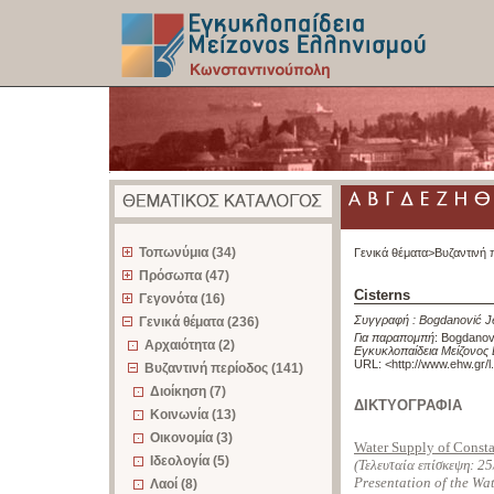
z
Τοπωνύμια (34)
Γενικά θέματα>
Βυζαντινή 
Πρόσωπα (47)
Cisterns
Γεγονότα (16)
Συγγραφή :
Bogdanović J
Γενικά θέματα (236)
Για παραπομπή
:
Bogdanovi
Αρχαιότητα (2)
Εγκυκλοπαίδεια Μείζονος
URL: <
http://www.ehw.gr/
Βυζαντινή περίοδος (141)
Διοίκηση (7)
ΔΙΚΤΥΟΓΡΑΦΙΑ
Κοινωνία (13)
Οικονομία (3)
Water Supply of Const
Ιδεολογία (5)
(Τελευταία επίσκεψη:
25
Presentation of the Wa
Λαοί (8)