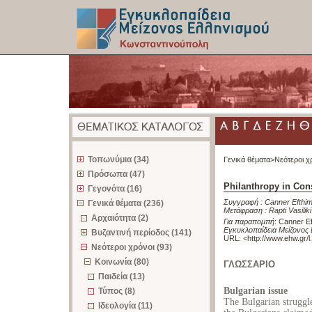
z
Τοπωνύμια (34)
Γενικά θέματα>
Νεότεροι χ
Πρόσωπα (47)
Philanthropy in Con
Γεγονότα (16)
Συγγραφή :
Canner Efthim
Γενικά θέματα (236)
Μετάφραση :
Rapti Vasiliki
Αρχαιότητα (2)
Για παραπομπή
:
Canner Ef
Εγκυκλοπαίδεια Μείζονος
Βυζαντινή περίοδος (141)
URL: <
http://www.ehw.gr/
Νεότεροι χρόνοι (93)
Κοινωνία (80)
ΓΛΩΣΣΑΡΙΟ
Παιδεία (13)
Bulgarian issue
Τύπος (8)
The Bulgarian struggle
Ιδεολογία (11)