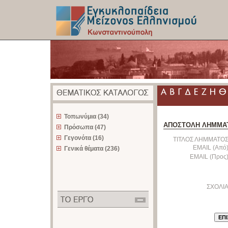
z
Τοπωνύμια (34)
ΑΠΟΣΤΟΛΗ ΛΗΜΜΑ
Πρόσωπα (47)
Γεγονότα (16)
ΤΙΤΛΟΣ ΛΗΜΜΑΤΟΣ
EMAIL (Από)
Γενικά θέματα (236)
EMAIL (Προς)
ΣΧΟΛΙΑ