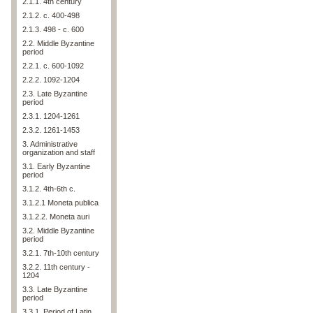
2.1.1. 4th century
2.1.2. c. 400-498
2.1.3. 498 - c. 600
2.2. Middle Byzantine
period
2.2.1. c. 600-1092
2.2.2. 1092-1204
2.3. Late Byzantine
period
2.3.1. 1204-1261
2.3.2. 1261-1453
3. Administrative
organization and staff
3.1. Early Byzantine
period
3.1.2. 4th-6th c.
3.1.2.1 Moneta publica
3.1.2.2. Moneta auri
3.2. Middle Byzantine
period
3.2.1. 7th-10th century
3.2.2. 11th century -
1204
3.3. Late Byzantine
period
3.3.1. Period of Latin