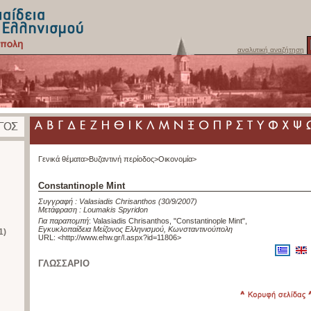
αναλυτική αναζήτηση
Γενικά θέματα>
Βυζαντινή περίοδος>
Οικονομία>
Constantinople Mint
Συγγραφή :
Valasiadis Chrisanthos
(30/9/2007)
Μετάφραση :
Loumakis Spyridon
Για παραπομπή
:
Valasiadis Chrisanthos, "Constantinople Mint"
,
Εγκυκλοπαίδεια Μείζονος Ελληνισμού, Κωνσταντινούπολη
1)
URL: <
http://www.ehw.gr/l.aspx?id=11806
>
ΓΛΩΣΣΑΡΙΟ