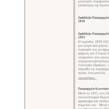
μελετητές συμφωνούν 
κατάκτηση της Κωνστ
Ορθόδοξο Πατριαρχεί
1839
Ορθόδοξο Πατριαρχεί
1923
Η περίοδος 1839-1923
μια σειρά από ριζικές
συγκυρία των μεταρρυ
ψήφιση των Γενικών Κ
ισορροπίες στα εσωτε
σύγκρουση βενιζελικώ
τελευταία εδραίωσε, 
παγιωθεί ως κυρίαρχη
αιώνα, ένα μοντέλο...
περισσότερα...
Πατριαρχείο Κωνσταν
Μετά το 1923, στο Ο
συντελέστηκαν θεμελι
χαρακτήρα και απώλε
ποιμνίου του . Μετά 
του Οικουμενικού Πατ