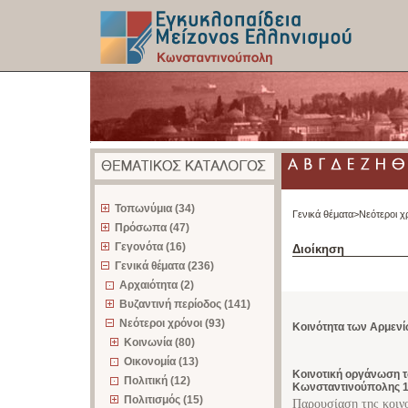
z
Τοπωνύμια (34)
Γενικά θέματα>
Νεότεροι χ
Πρόσωπα (47)
Γεγονότα (16)
Διοίκηση
Γενικά θέματα (236)
Αρχαιότητα (2)
Βυζαντινή περίοδος (141)
Νεότεροι χρόνοι (93)
Κοινότητα των Αρμεν
Κοινωνία (80)
Οικονομία (13)
Κοινοτική οργάνωση 
Πολιτική (12)
Κωνσταντινούπολης 
Πολιτισμός (15)
Παρουσίαση της κοιν