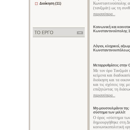
Κωνσταντινούπολης α
Διοίκηση (11)
(τανζιμάτ) ως τη συν
περισσότερα...
Κοινωνική και κοινοτ
Κωνσταντινούπολης 15
Λόγιοι, κληρικοί, αξιω
Κωνσταντινουπόλεως
Μεταρρυθμίσεις στην 
Με τον όρο Τανζιμάτ 
κείμενα και διαδικασ
διοίκηση και τα οικο
και τις σχέσεις της 
επιζητώντας τη διάσω
περισσότερα...
Μη-μουσουλμάνοι της 
σύστημα των μιλλέτ
Ο όρος «σύστημα των 
δημιουργήθηκε στη Δυ
κοινωνικοπολιτική ο