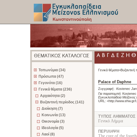
z
Τοπωνύμια (34)
Γενικά θέματα>
Βυζαντινή 
Πρόσωπα (47)
Palace of Daphne
Γεγονότα (16)
Συγγραφή :
Kostenec Jan
Γενικά θέματα (236)
Για παραπομπή
:
Kostenec 
Αρχαιότητα (2)
Εγκυκλοπαίδεια Μείζονος
URL: <
http://www.ehw.gr/
Βυζαντινή περίοδος (141)
Διοίκηση (7)
Κοινωνία (13)
ΤΥΠΟΣ ΛΗΜΜΑΤΟΣ
Γενικό Λήμμα
Οικονομία (3)
Ιδεολογία (5)
ΠΕΡΙΛΗΨΗ
Λαοί (8)
The core of the fourth