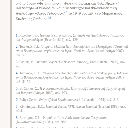
υπό το όνομα «Φειδιππίδης», η Φιλεκπαιδευτική και Φιλανθρωπική
Αδελφότητα «Ορθοδοξία» και η Φιλόπτωχος και Φιλεκπαιδευτική
22
Αδελφότητα «Άγιος Γεώργιος».
Το 1949 συστάθηκε ο Μορφωτικός
23
Σύνδεσμος Ορτάκιοϊ.
1.
Κωνσταντινιάς Παλαιά τε και Νεωτέρα
,
Συνταχθείσα Παρά Ανδρός Φιλολόγου
και Φιλαρχαιολόγου
(Βενετία 1824), σελ. 129.
2.
Τσαπακές, Γ.Ι.,
Ιστορικαί Μελέται Περί Αποικήσεως του Μεσαχώρου (Ορτάκιοϊ)
εν τω Βοσπόρω και Ανεγέρσεως του Ιερού Ναού του Αγίου Φωκά
(Αθήνα 2007),
σελ. 51.
3.
Gyllius, P.,
İstanbul Boğazı (De Bosporo Thracio), Eren
(İstanbul 2000), σελ.
96.
4.
Τσαπακές, Γ. Ι.,
Ιστορικαί Μελέται Περί Αποικήσεως του Μεσαχώρου (Ορτάκιοϊ
εν τω Βοσπόρω και Ανεγέρσεως του Ιερού Ναού του Αγίου Φωκά
(Αθήνα 2007),
σελ. 51-52.
5.
Βυζάντιος, Σ.,
Η Κωνσταντινούπολις. Περιγραφή Τοπογραφική, Αρχαιολογική
και Ιστορική
(Αθήναι 1862), σελ. 103.
6.
Evliya Çelebi,
Evliya Çelebi Seyahatnamesi
1-2 (İstanbul 1975), σελ. 313.
7.
Kömürciyan, E.Ç.,
İstanbul Tarihi.
XVII. Asırda İstanbul
(İstanbul 1988), σελ.
40-41.
8.
Βουτυράς, Σ.Ι. – Καρύδης, Γ.,
Λεξικόν Ιστορίας και Γεωγραφίας
(Κωνσταντινούπολις 1881), σελ. 966.