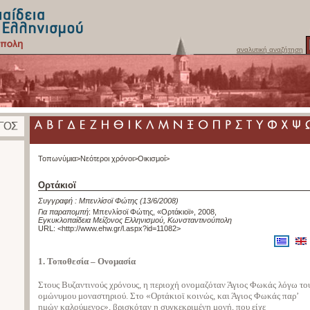
αναλυτική αναζήτηση
Τοπωνύμια>
Νεότεροι χρόνοι>
Οικισμοί>
Ορτάκιοϊ
Συγγραφή :
Μπενλίσοϊ Φώτης
(13/6/2008)
Για παραπομπή
:
Μπενλίσοϊ Φώτης, «Ορτάκιοϊ», 2008
,
Εγκυκλοπαίδεια Μείζονος Ελληνισμού, Κωνσταντινούπολη
URL: <
http://www.ehw.gr/l.aspx?id=11082
>
1. Τοποθεσία – Ονομασία
Στους Βυζαντινούς χρόνους, η περιοχή ονομαζόταν Άγιος Φωκάς λόγω το
ομώνυμου μοναστηριού. Στο «Ορτάκιοϊ κοινώς, και Άγιος Φωκάς παρ’
ημών καλούμενος», βρισκόταν η συγκεκριμένη μονή, που είχε