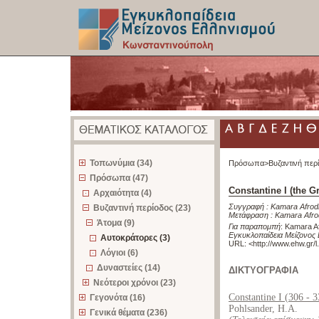
z
Τοπωνύμια (34)
Πρόσωπα>
Βυζαντινή περ
Πρόσωπα (47)
Constantine I (the Gr
Αρχαιότητα (4)
Συγγραφή :
Kamara Afrodi
Βυζαντινή περίοδος (23)
Μετάφραση :
Kamara Afrod
Άτομα (9)
Για παραπομπή
:
Kamara Afr
Εγκυκλοπαίδεια Μείζονος
Αυτοκράτορες (3)
URL: <
http://www.ehw.gr/
Λόγιοι (6)
Δυναστείες (14)
ΔΙΚΤΥΟΓΡΑΦΙΑ
Νεότεροι χρόνοι (23)
Constantine I (306 - 
Γεγονότα (16)
Pohlsander, H.A.
Γενικά θέματα (236)