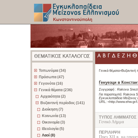
z
Τοπωνύμια (34)
Γενικά θέματα>
Βυζαντινή 
Πρόσωπα (47)
Генуезци в Конста
Γεγονότα (16)
Συγγραφή :
Rakova Snez
Γενικά θέματα (236)
Για παραπομπή
:
Rakova S
Αρχαιότητα (2)
Εγκυκλοπαίδεια Μείζονος
URL: <
http://www.ehw.gr/
Βυζαντινή περίοδος (141)
Διοίκηση (7)
Κοινωνία (13)
ΤΥΠΟΣ ΛΗΜΜΑΤΟΣ
Γενικό Λήμμα
Οικονομία (3)
Ιδεολογία (5)
ΠΕΡΙΛΗΨΗ
Λαοί (8)
През ХІІ в. на генуе