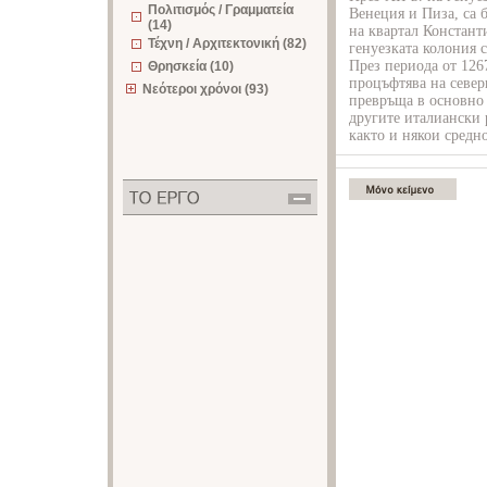
Πολιτισμός / Γραμματεία
Венеция и Пиза, са 
(14)
на квартал Констан
Τέχνη / Αρχιτεκτονική (82)
генуезката колония 
През периода от 1267
Θρησκεία (10)
процъфтява на северн
Νεότεροι χρόνοι (93)
превръща в основно 
другите италиански 
както и някои средно